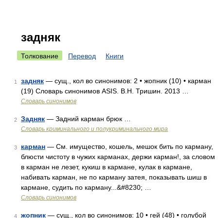
задняк
Толкование
Перевод
Книги
задняк
— сущ., кол во синонимов: 2 • жопник (10) • карман
1
(19) Словарь синонимов ASIS. В.Н. Тришин. 2013 …
Словарь синонимов
Задняк
— Задний карман брюк …
2
Словарь криминального и полукриминального мира
карман
— См. имущество, кошель, мешок бить по карману,
3
блюсти чистоту в чужих карманах, держи карман!, за словом
в карман не лезет, кукиш в кармане, кулак в кармане,
набивать карман, не по карману затея, показывать шиш в
кармане, судить по карману...&#8230; …
Словарь синонимов
жопник
— сущ., кол во синонимов: 10 • гей (48) • голубой
4